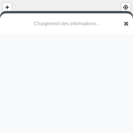
(nom inconnu)
Um Essig
8530 Ell
Une erreur ? Corrigez !
🌍
Découvrez cartes.app !
Pas encore de photo disponible,
postez la vôtre !
Ou tentez
Google Street View
Modules présents (OpenStreetMap)
toile d'araignée
Pas encore de commentaire disponible,
postez le vôtre !