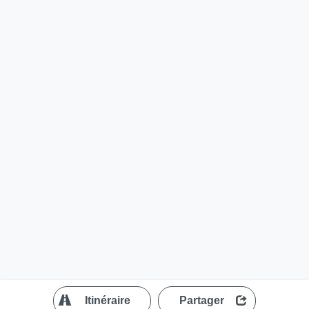
?
Itinéraire
Partager
MapLibre
| ©
OpenStreetMap contributors
200 m