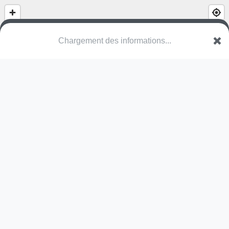
(nom inconnu)
BRU Berchem-Sainte-Agathe - Sint-Agatha-Berchem
Une erreur ? Corrigez !
🌍
Découvrez cartes.app !
Pas encore de photo disponible,
postez la vôtre !
Ou tentez
Google Street View
Modules présents (OpenStreetMap)
terrain multisports
Pas encore de commentaire disponible,
postez le vôtre !