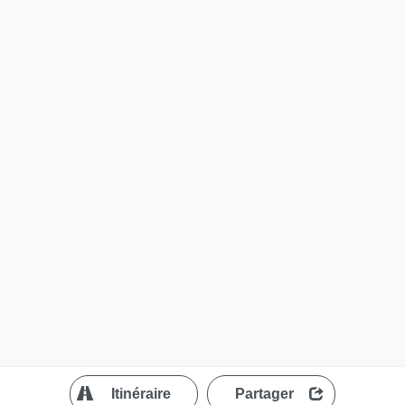
?
Itinéraire
Partager
MapLibre
| ©
OpenStreetMap contributors
200 m