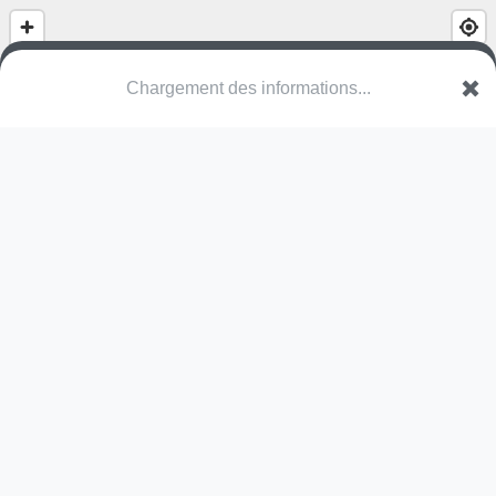
(nom inconnu)
Ooststatiestraat
2550 Kontich
Une erreur ? Corrigez !
🌍
Découvrez cartes.app !
Pas encore de photo disponible,
postez la vôtre !
Ou tentez
Google Street View
Pas encore de commentaire disponible,
postez le vôtre !