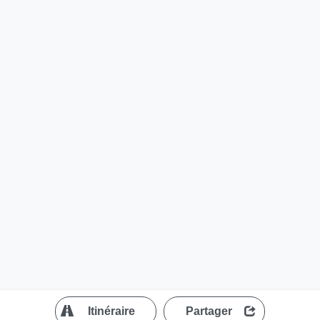
?
Itinéraire
Partager
MapLibre
| ©
OpenStreetMap contributors
200 m