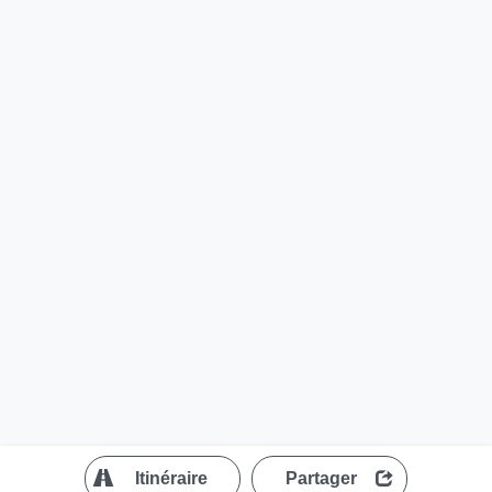
?
Itinéraire
Partager
MapLibre
| ©
OpenStreetMap contributors
200 m