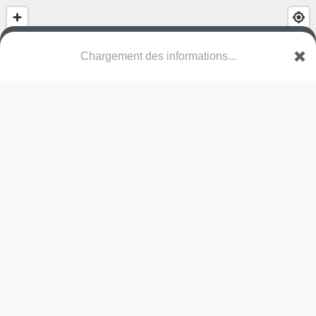
(nom inconnu)
Ten Dalewegel
8930 Menen
Une erreur ? Corrigez !
🌍
Découvrez cartes.app !
Pas encore de photo disponible,
postez la vôtre !
Ou tentez
Google Street View
Modules présents (OpenStreetMap)
structure
Pas encore de commentaire disponible,
postez le vôtre !