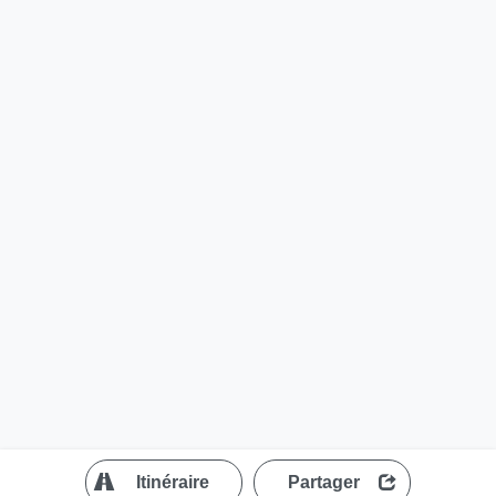
?
Itinéraire
Partager
MapLibre
| ©
OpenStreetMap contributors
200 m