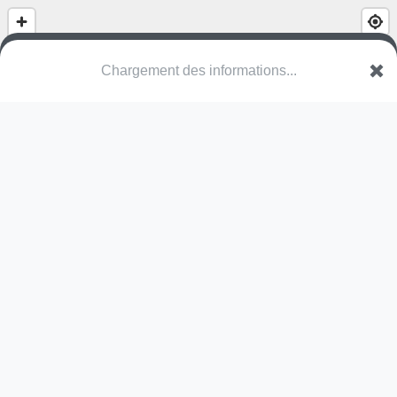
Châteaux gonflables (été)
Accès Privatif Duplex Hohneck et Champis
88250 La Bresse
Une erreur ? Corrigez !
🌍
Découvrez cartes.app !
Pas encore de photo disponible,
postez la vôtre !
Ou tentez
Google Street View
Pas encore de commentaire disponible,
postez le vôtre !