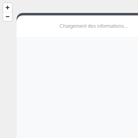
(nom inconnu)
Boulevard de Saint-Hubert
38080 L'Isle-d'Abeau
Une erreur ? Corrigez !
🌍
Découvrez cartes.app !
Pas encore de photo disponible,
postez la vôtre !
Ou tentez
Google Street View
Modules présents (OpenStreetMap)
terrain multisports
Pas encore de commentaire disponible,
postez le vôtre !