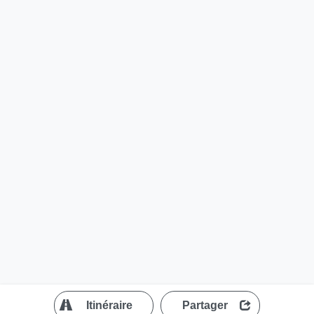
?
Itinéraire
Partager
MapLibre
| ©
OpenStreetMap contributors
200 m