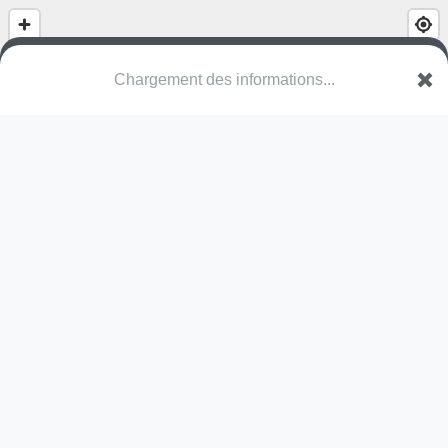
(nom inconnu)
Am Grëndel
5316 Contern
Une erreur ? Corrigez !
🌍
Découvrez cartes.app !
Pas encore de photo disponible,
postez la vôtre !
Ou tentez
Google Street View
Pas encore de commentaire disponible,
postez le vôtre !