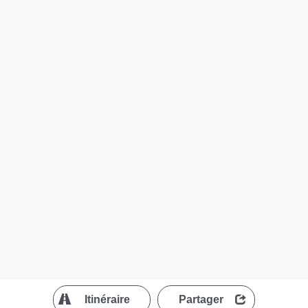
?
Itinéraire
Partager
MapLibre
| ©
OpenStreetMap contributors
200 m