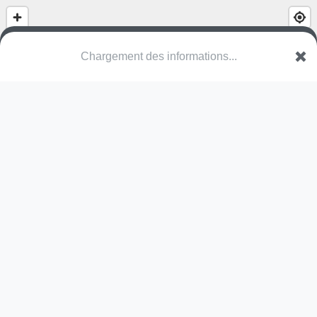
(nom inconnu)
Hiltiwaldweg
5443 Niederrohrdorf
Une erreur ? Corrigez !
🌍
Découvrez cartes.app !
Pas encore de photo disponible,
postez la vôtre !
Ou tentez
Google Street View
Pas encore de commentaire disponible,
postez le vôtre !