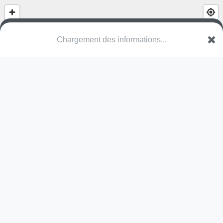
(nom inconnu)
De Vennekens
2990 Wuustwezel
Une erreur ? Corrigez !
🌍
Découvrez cartes.app !
Pas encore de photo disponible,
postez la vôtre !
Ou tentez
Google Street View
Pas encore de commentaire disponible,
postez le vôtre !