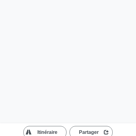
?
Itinéraire
Partager
MapLibre
| ©
OpenStreetMap contributors
200 m