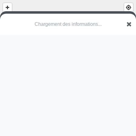
(nom inconnu)
Rue Paul Vassart
6220 Fleurus
Une erreur ? Corrigez !
🌍
Découvrez cartes.app !
Pas encore de photo disponible,
postez la vôtre !
Ou tentez
Google Street View
Pas encore de commentaire disponible,
postez le vôtre !