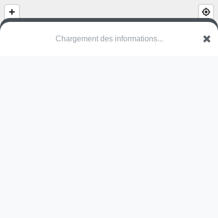
(nom inconnu)
Rue de l'Union
76190 Yvetot
Une erreur ? Corrigez !
🌍
Découvrez cartes.app !
Pas encore de photo disponible,
postez la vôtre !
Ou tentez
Google Street View
Modules présents (OpenStreetMap)
terrain multisports
Pas encore de commentaire disponible,
postez le vôtre !