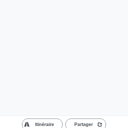
?
Itinéraire
Partager
MapLibre
| ©
OpenStreetMap contributors
200 m