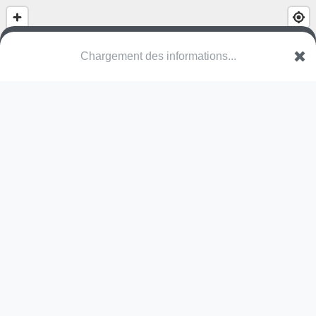
(nom inconnu)
VAN Schoten
Une erreur ? Corrigez !
🌍
Découvrez cartes.app !
Pas encore de photo disponible,
postez la vôtre !
Ou tentez
Google Street View
Pas encore de commentaire disponible,
postez le vôtre !