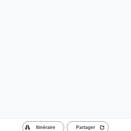
?
Itinéraire
Partager
MapLibre
| ©
OpenStreetMap contributors
200 m