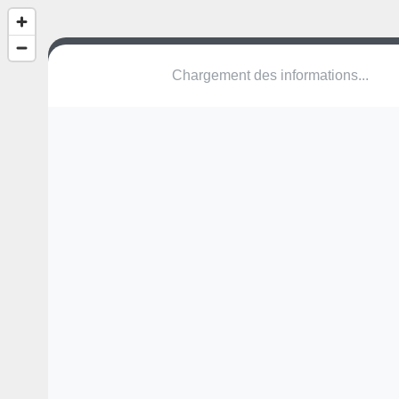
Sit-ups
LU Walferdange
Une erreur ? Corrigez !
🌍
Découvrez cartes.app !
Pas encore de photo disponible,
postez la vôtre !
Ou tentez
Google Street View
Modules présents (OpenStreetMap)
station de fitness
Pas encore de commentaire disponible,
postez le vôtre !