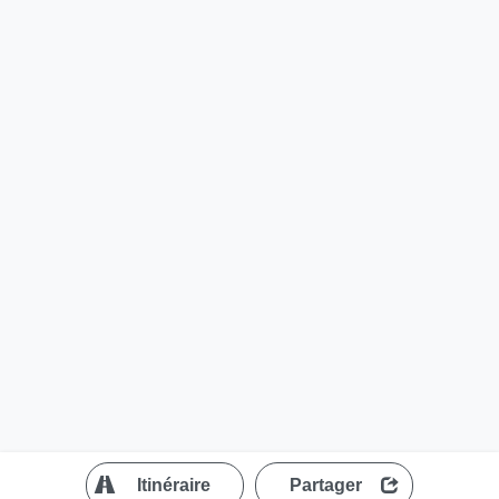
?
Itinéraire
Partager
MapLibre
| ©
OpenStreetMap contributors
200 m