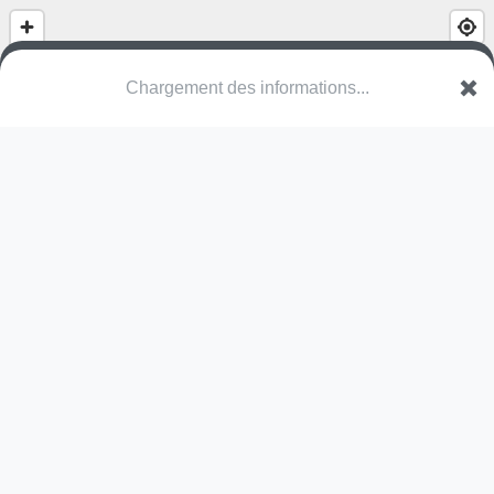
Verkeerspark
VLI Beringen
Une erreur ? Corrigez !
🌍
Découvrez cartes.app !
Pas encore de photo disponible,
postez la vôtre !
Ou tentez
Google Street View
Modules présents (OpenStreetMap)
piste de sécurité routière
Pas encore de commentaire disponible,
postez le vôtre !