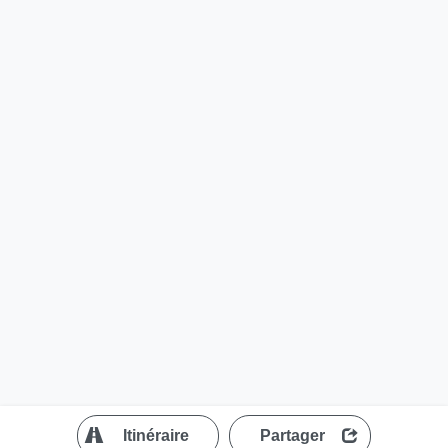
?
Itinéraire
Partager
MapLibre
| ©
OpenStreetMap contributors
200 m