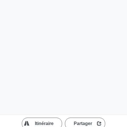
?
Itinéraire
Partager
MapLibre
| ©
OpenStreetMap contributors
200 m