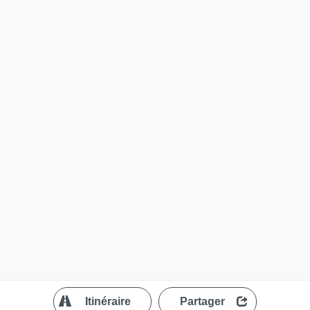
?
Itinéraire
Partager
MapLibre
| ©
OpenStreetMap contributors
200 m