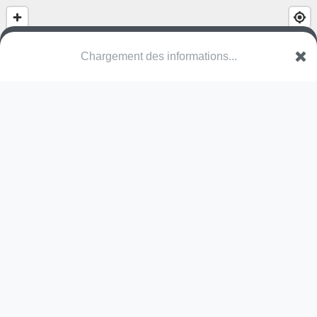
(nom inconnu)
Rue du Docteur Schweitzer
16000 Angoulême
Une erreur ? Corrigez !
🌍
Découvrez cartes.app !
Pas encore de photo disponible,
postez la vôtre !
Ou tentez
Google Street View
Pas encore de commentaire disponible,
postez le vôtre !