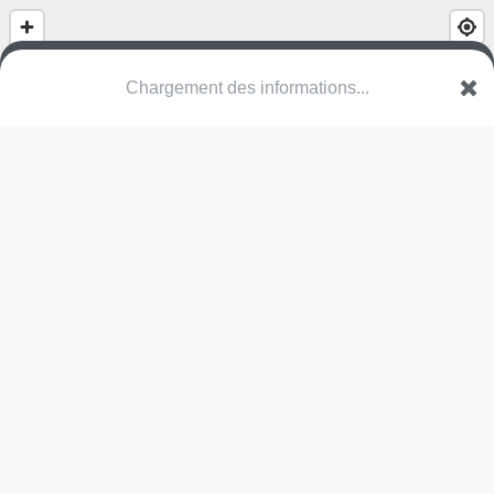
(nom inconnu)
Charlotte Bike Park
74170 Saint-Gervais-les-Bains
Une erreur ? Corrigez !
🌍
Découvrez cartes.app !
Pas encore de photo disponible,
postez la vôtre !
Ou tentez
Google Street View
Modules présents (OpenStreetMap)
balançoire panier
Pas encore de commentaire disponible,
postez le vôtre !