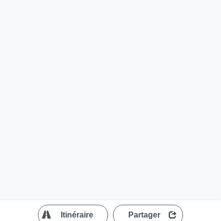
?
Itinéraire
Partager
MapLibre
| ©
OpenStreetMap contributors
200 m