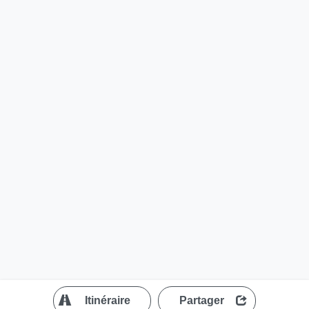
?
Itinéraire
Partager
MapLibre
| ©
OpenStreetMap contributors
200 m