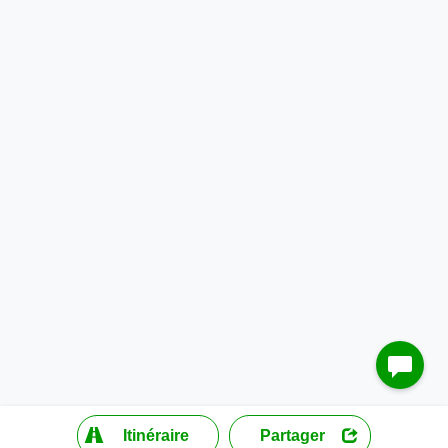
?
Itinéraire
Partager
MapLibre
| ©
OpenStreetMap contributors
200 m