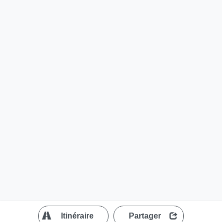
?
Itinéraire
Partager
MapLibre
| ©
OpenStreetMap contributors
200 m