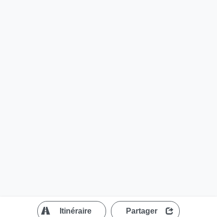
?
Itinéraire
Partager
MapLibre
| ©
OpenStreetMap contributors
200 m