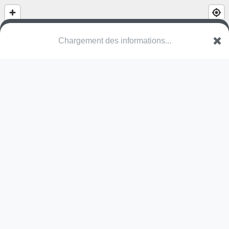
(nom inconnu)
Rue de la Rivière
89400 Bassou
Une erreur ? Corrigez !
🌍
Découvrez cartes.app !
Pas encore de photo disponible,
postez la vôtre !
Ou tentez
Google Street View
Pas encore de commentaire disponible,
postez le vôtre !