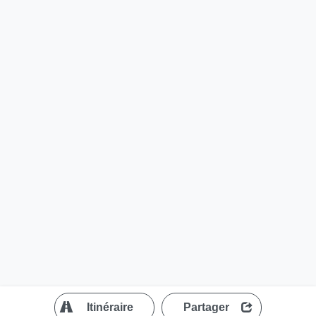
?
Itinéraire
Partager
MapLibre
| ©
OpenStreetMap contributors
200 m