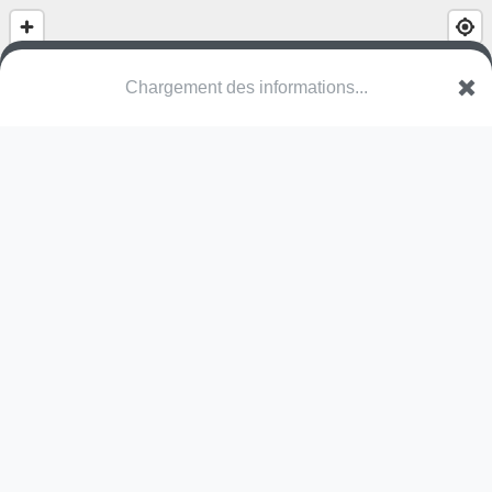
(nom inconnu)
Route du Pontif
14130 Coquainvilliers
Une erreur ? Corrigez !
🌍
Découvrez cartes.app !
Pas encore de photo disponible,
postez la vôtre !
Ou tentez
Google Street View
Modules présents (OpenStreetMap)
aire de jeux
terrain multisports
skate park
Pas encore de commentaire disponible,
postez le vôtre !