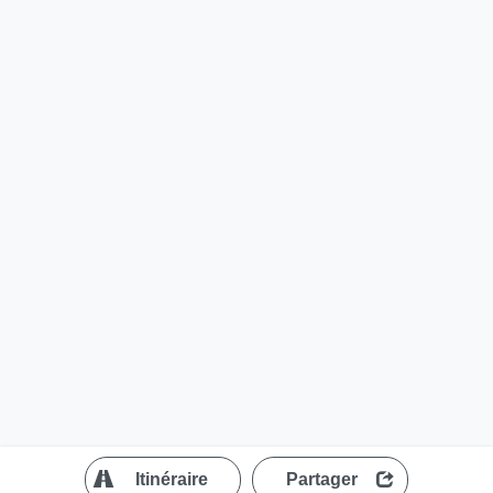
?
Itinéraire
Partager
MapLibre
| ©
OpenStreetMap contributors
200 m