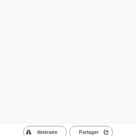
?
Itinéraire
Partager
MapLibre
| ©
OpenStreetMap contributors
200 m