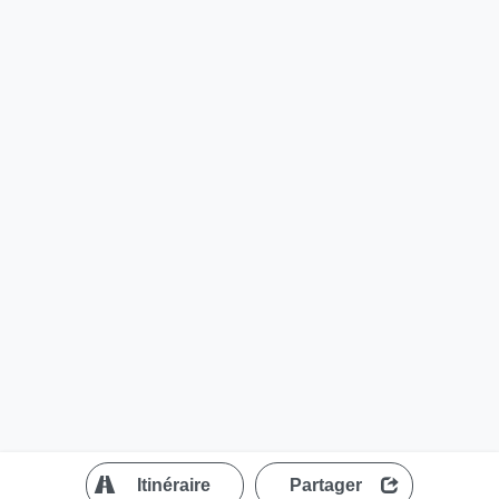
?
Itinéraire
Partager
MapLibre
| ©
OpenStreetMap contributors
200 m