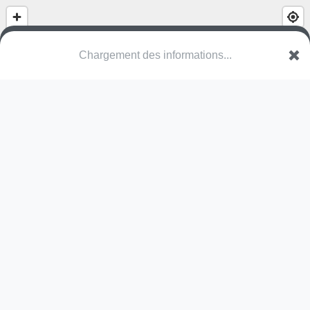
(nom inconnu)
57830 Foulcrey
Une erreur ? Corrigez !
🌍
Découvrez cartes.app !
Pas encore de photo disponible,
postez la vôtre !
Ou tentez
Google Street View
Pas encore de commentaire disponible,
postez le vôtre !