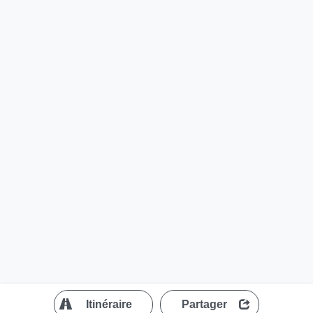
?
Itinéraire
Partager
MapLibre
| ©
OpenStreetMap contributors
200 m