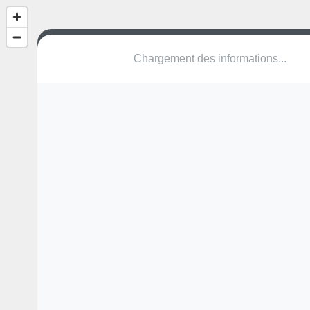
(nom inconnu)
Rooienlaan
2890 Puurs-Sint-Amands
Une erreur ? Corrigez !
🌍
Découvrez cartes.app !
Pas encore de photo disponible,
postez la vôtre !
Ou tentez
Google Street View
Pas encore de commentaire disponible,
postez le vôtre !