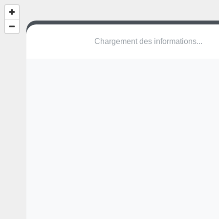
(nom inconnu)
Avenue du Général Charles de Gaulle
51000 Châlons-en-Champagne
Une erreur ? Corrigez !
🌍
Découvrez cartes.app !
Pas encore de photo disponible,
postez la vôtre !
Ou tentez
Google Street View
Modules présents (OpenStreetMap)
terrain multisports
Pas encore de commentaire disponible,
postez le vôtre !