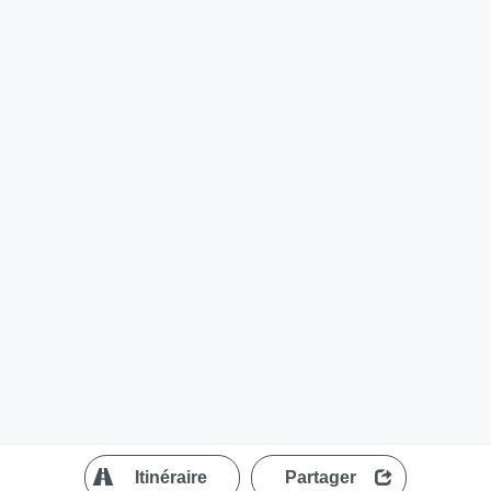
?
Itinéraire
Partager
MapLibre
| ©
OpenStreetMap contributors
200 m