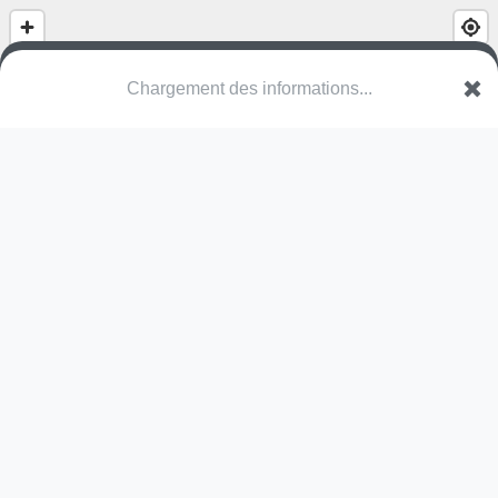
(nom inconnu)
30770 Aumessas
Une erreur ? Corrigez !
🌍
Découvrez cartes.app !
Pas encore de photo disponible,
postez la vôtre !
Ou tentez
Google Street View
Pas encore de commentaire disponible,
postez le vôtre !