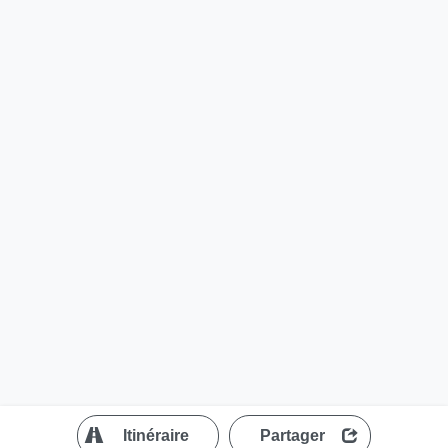
?
Itinéraire
Partager
MapLibre
| ©
OpenStreetMap contributors
200 m