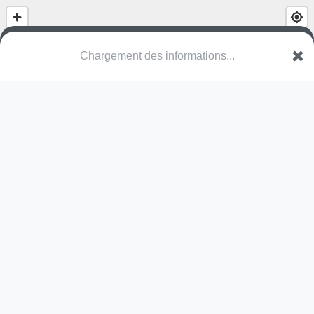
(nom inconnu)
Rue Josy Welter
7256 Walferdange
Une erreur ? Corrigez !
🌍
Découvrez cartes.app !
Pas encore de photo disponible,
postez la vôtre !
Ou tentez
Google Street View
Pas encore de commentaire disponible,
postez le vôtre !