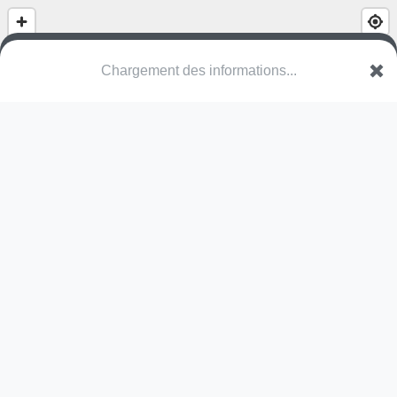
(nom inconnu)
Rue de Littenheim
67490 Altenheim
Une erreur ? Corrigez !
🌍
Découvrez cartes.app !
Pas encore de photo disponible,
postez la vôtre !
Ou tentez
Google Street View
Pas encore de commentaire disponible,
postez le vôtre !