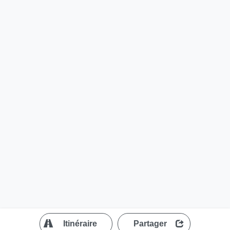
?
Itinéraire
Partager
MapLibre
| ©
OpenStreetMap contributors
200 m