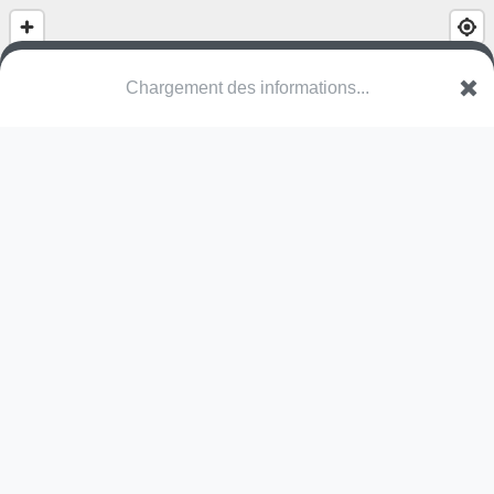
(nom inconnu)
Schuelmatt
6018 Buttisholz
Une erreur ? Corrigez !
🌍
Découvrez cartes.app !
Pas encore de photo disponible,
postez la vôtre !
Ou tentez
Google Street View
Modules présents (OpenStreetMap)
table de ping-pong
Pas encore de commentaire disponible,
postez le vôtre !