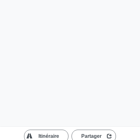
?
Itinéraire
Partager
MapLibre
| ©
OpenStreetMap contributors
200 m