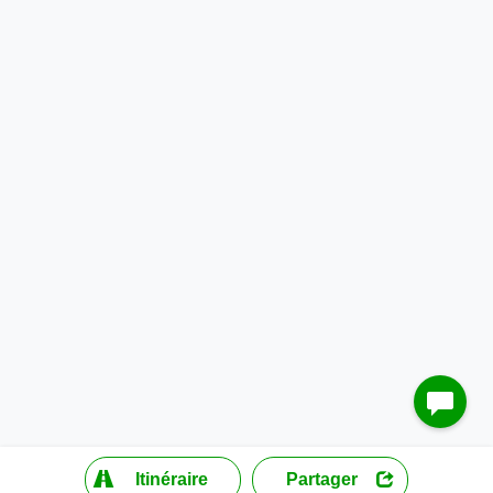
?
Itinéraire
Partager
MapLibre
| ©
OpenStreetMap contributors
200 m