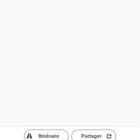
?
Itinéraire
Partager
MapLibre
| ©
OpenStreetMap contributors
200 m