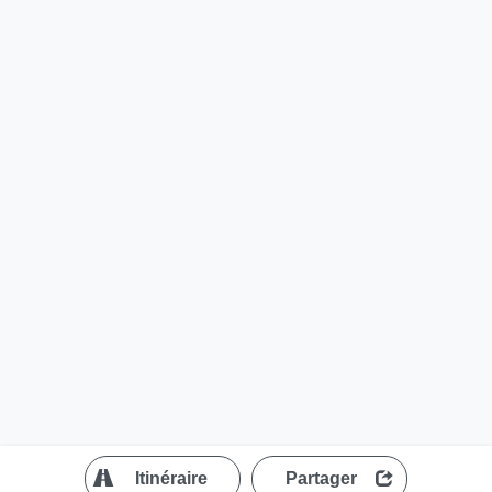
?
Itinéraire
Partager
MapLibre
| ©
OpenStreetMap contributors
200 m