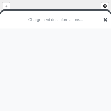
(nom inconnu)
Route du Petit Rhin
67000 Strasbourg
Une erreur ? Corrigez !
🌍
Découvrez cartes.app !
Pas encore de photo disponible,
postez la vôtre !
Ou tentez
Google Street View
Pas encore de commentaire disponible,
postez le vôtre !