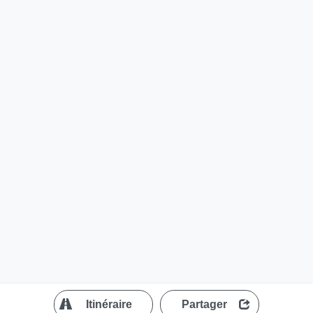
?
Itinéraire
Partager
MapLibre
| ©
OpenStreetMap contributors
200 m