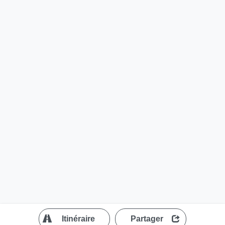
?
Itinéraire
Partager
MapLibre
| ©
OpenStreetMap contributors
200 m