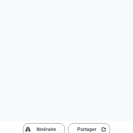
?
Itinéraire
Partager
MapLibre
| ©
OpenStreetMap contributors
200 m