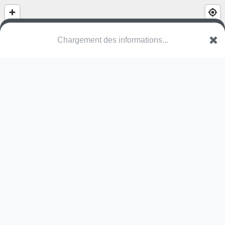
(nom inconnu)
Square des Grands Arbres
95120 Ermont
Une erreur ? Corrigez !
🌍
Découvrez cartes.app !
Pas encore de photo disponible,
postez la vôtre !
Ou tentez
Google Street View
Pas encore de commentaire disponible,
postez le vôtre !