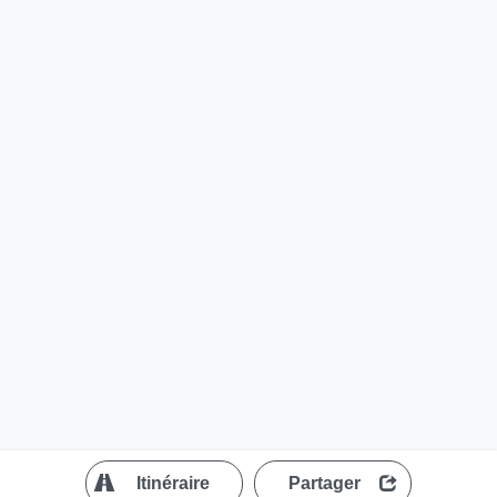
?
Itinéraire
Partager
MapLibre
| ©
OpenStreetMap contributors
200 m