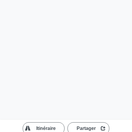
?
Itinéraire
Partager
MapLibre
| ©
OpenStreetMap contributors
200 m