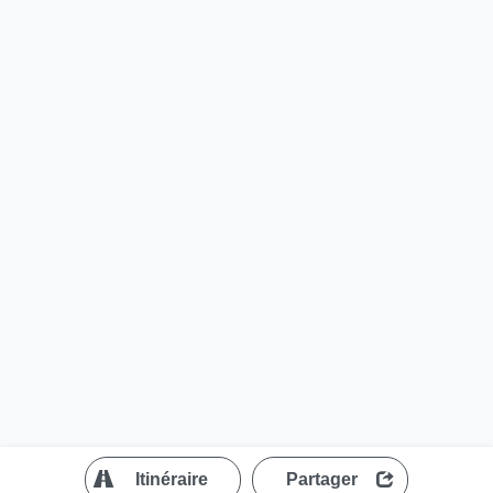
?
Itinéraire
Partager
MapLibre
| ©
OpenStreetMap contributors
200 m