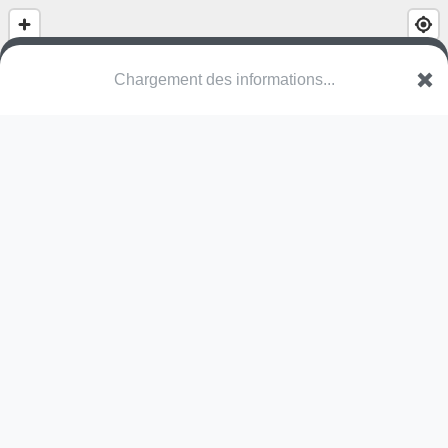
(nom inconnu)
Eikenlaan
3740 Bilzen-Hoeselt
Une erreur ? Corrigez !
🌍
Découvrez cartes.app !
Modules présents (OpenStreetMap)
skate park
Pas encore de commentaire disponible,
postez le vôtre !