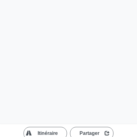
?
Itinéraire
Partager
MapLibre
| ©
OpenStreetMap contributors
200 m