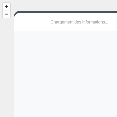
(nom inconnu)
Rue de la Haute Vienne
67470 Trimbach
Une erreur ? Corrigez !
🌍
Découvrez cartes.app !
Pas encore de photo disponible,
postez la vôtre !
Ou tentez
Google Street View
Pas encore de commentaire disponible,
postez le vôtre !