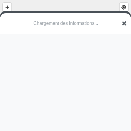
Gymnase Alain Mimoun
Rue des Colléges
45330 Le Malesherbois
Une erreur ? Corrigez !
🌍
Découvrez cartes.app !
Pas encore de photo disponible,
postez la vôtre !
Ou tentez
Google Street View
Modules présents (OpenStreetMap)
terrain multisports
Pas encore de commentaire disponible,
postez le vôtre !