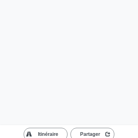
?
Itinéraire
Partager
MapLibre
| ©
OpenStreetMap contributors
200 m