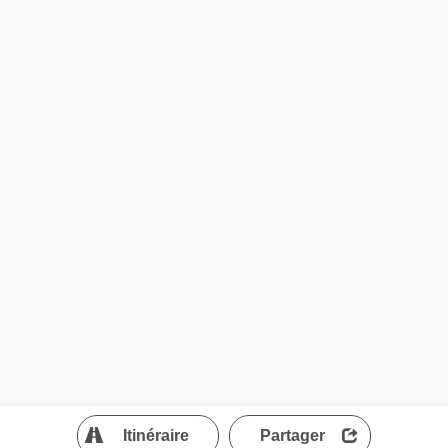
?
Itinéraire
Partager
MapLibre
| ©
OpenStreetMap contributors
200 m