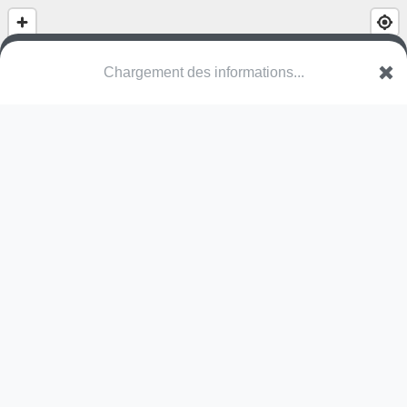
(nom inconnu)
Lentedreef
8930 Menen
Une erreur ? Corrigez !
🌍
Découvrez cartes.app !
Pas encore de photo disponible,
postez la vôtre !
Ou tentez
Google Street View
Pas encore de commentaire disponible,
postez le vôtre !