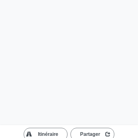
?
Itinéraire
Partager
MapLibre
| ©
OpenStreetMap contributors
200 m