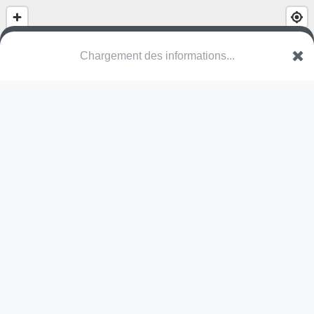
Park Vandemeulebroucke
H. Vandemeulebrouckeplein
9200 Dendermonde
Une erreur ? Corrigez !
🌍
Découvrez cartes.app !
Pas encore de photo disponible,
postez la vôtre !
Ou tentez
Google Street View
Pas encore de commentaire disponible,
postez le vôtre !