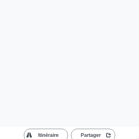
?
Itinéraire
Partager
MapLibre
| ©
OpenStreetMap contributors
200 m