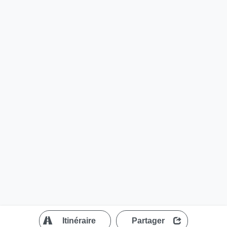
?
Itinéraire
Partager
MapLibre
| ©
OpenStreetMap contributors
200 m