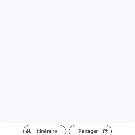
?
Itinéraire
Partager
MapLibre
| ©
OpenStreetMap contributors
200 m